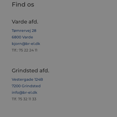
Find os
Varde afd.
Tømrervej 28
6800 Varde
bjorn@br-el.dk
Tlf.: 75 22 24 11
Grindsted afd.
Vestergade 124B
7200 Grindsted
info@br-el.dk
Tlf. 75 32 11 33