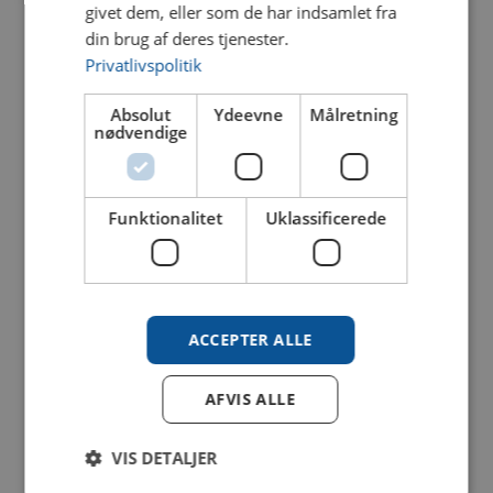
givet dem, eller som de har indsamlet fra
din brug af deres tjenester.
Privatlivspolitik
Absolut
Ydeevne
Målretning
nødvendige
Funktionalitet
Uklassificerede
Fordele ved
ACCEPTER ALLE
videoovervågning til
virksomheder
AFVIS ALLE
VIS DETALJER
Beskyttelse af værdier