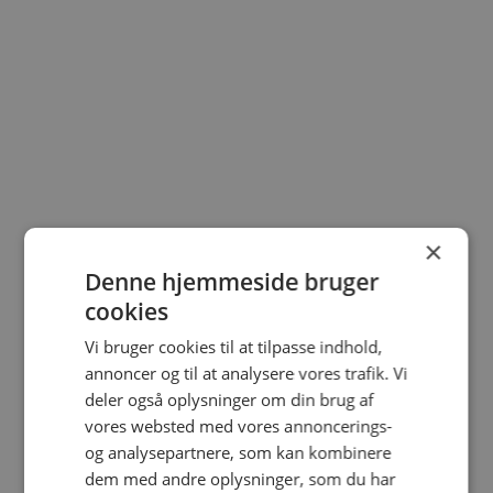
×
Skal I have
Denne hjemmeside bruger
cookies
videoovervågning i jeres
Vi bruger cookies til at tilpasse indhold,
virksomhed?
annoncer og til at analysere vores trafik. Vi
deler også oplysninger om din brug af
vores websted med vores annoncerings-
og analysepartnere, som kan kombinere
Få et uforpligtende tilbud her
dem med andre oplysninger, som du har