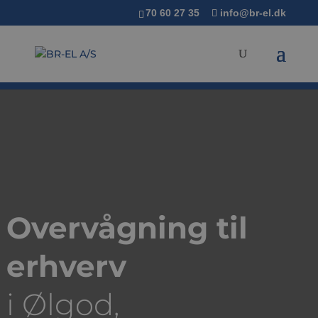
70 60 27 35
info@br-el.dk
Overvågning til
erhverv
i Ølgod,