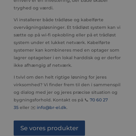
erhverv er en investering, der både skaber
tryghed og værdi.
Vi installerer både trådløse og kabelførte
overvågningsløsninger. Et trådløst system kan vi
sætte op på wi-fi opkobling eller på et trådløst
system under et lukket netværk. Kabelførte
systemer kan kombineres med en optager som
lagrer optagelser i en lokal harddisk og er derfor
ikke afhængig af netværk.
I tvivl om den helt rigtige løsning for jeres
virksomhed? Vi finder frem til den i sammenspil
og dialog med jer og jeres præcise situation og
bygningsforhold. Kontakt os på 📞
70 60 27
35
eller ✉️
info@br-el.dk
.
Se vores produkter