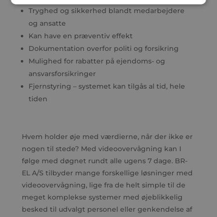
Tryghed og sikkerhed blandt medarbejdere
og ansatte
Kan have en præventiv effekt
Dokumentation overfor politi og forsikring
Mulighed for rabatter på ejendoms- og
ansvarsforsikringer
Fjernstyring – systemet kan tilgås al tid, hele
tiden
Hvem holder øje med værdierne, når der ikke er
nogen til stede? Med videoovervågning kan I
følge med døgnet rundt alle ugens 7 dage. BR-
EL A/S tilbyder mange forskellige løsninger med
videoovervågning, lige fra de helt simple til de
meget komplekse systemer med øjeblikkelig
besked til udvalgt personel eller genkendelse af