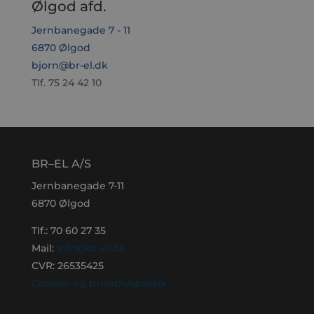
Ølgod afd.
Jernbanegade 7 - 11
6870 Ølgod
bjorn@br-el.dk
Tlf. 75 24 42 10
BR–EL A/S
Jernbanegade 7-11
6870 Ølgod
Tlf.:
70 60 27 35
Mail:
info@br-el.dk
CVR: 26535425
Cookie- og privatlivspolitik