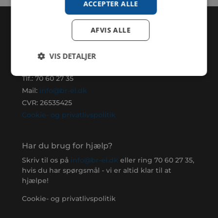
ACCEPTER ALLE
AFVIS ALLE
BR–EL A/S
Jernbanegade 7-11
VIS DETALJER
6870 Ølgod
Tlf.:
70 60 27 35
Mail:
info@br-el.dk
CVR: 26535425
Cookie- og privatlivspolitik
Har du brug for hjælp?
Skriv til os på
info@br-el.dk
eller ring
70 60 27 35
,
hvis du har spørgsmål - vi er altid klar til at
hjælpe!
Cookie- og privatlivspolitik