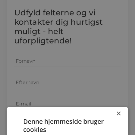
Udfyld felterne og vi
kontakter dig hurtigst
muligt - helt
uforpligtende!
×
Denne hjemmeside bruger
cookies